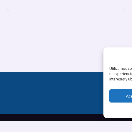
Utilizamos co
tu experienci
intereses y u
Aviso leg
Ac